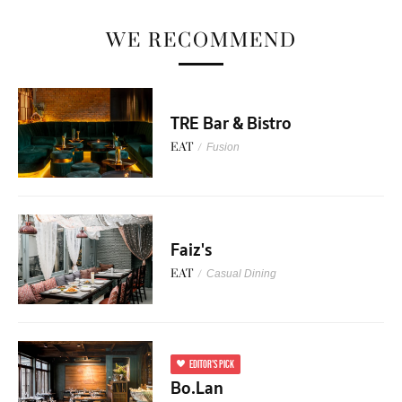
WE RECOMMEND
TRE Bar & Bistro
EAT
/
Fusion
Faiz's
EAT
/
Casual Dining
EDITOR'S PICK
Bo.Lan