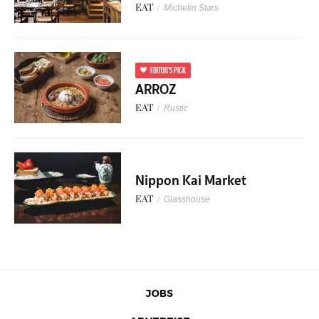
EAT
/
Michelin Stars
EDITOR'S PICK
ARROZ
EAT
/
Rustic
Nippon Kai Market
EAT
/
Glasshouse
JOBS