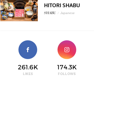
HITORI SHABU
SHABU
/
Japanese
261.6K
174.3K
LIKES
FOLLOWS