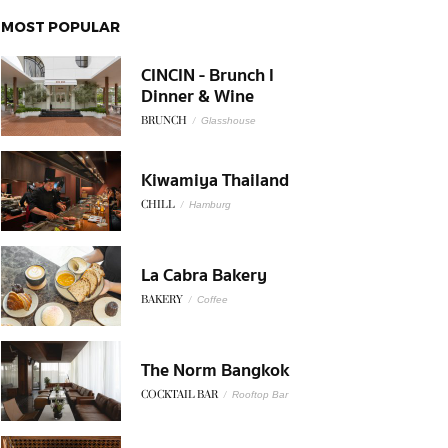
MOST POPULAR
CINCIN - Brunch l
Dinner & Wine
BRUNCH
/
Glasshouse
Kiwamiya Thailand
CHILL
/
Hamburg
La Cabra Bakery
BAKERY
/
Coffee
The Norm Bangkok
COCKTAIL BAR
/
Rooftop Bar