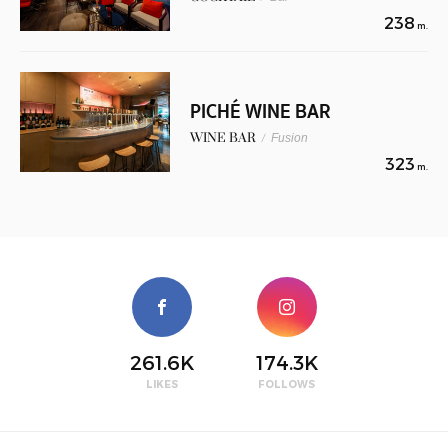
238
m.
PICHÉ WINE BAR
WINE BAR
/
Fusion
323
m.
261.6K
174.3K
LIKES
FOLLOWS