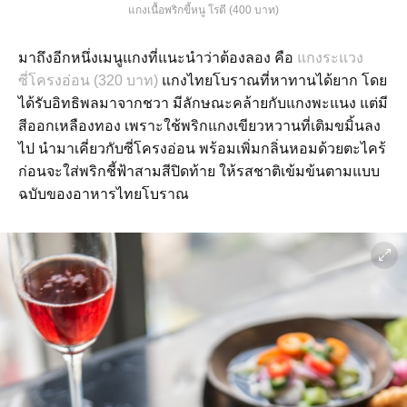
แกงเนื้อพริกขี้หนู โรตี (400 บาท)
มาถึงอีกหนึ่งเมนูแกงที่แนะนำว่าต้องลอง คือ
แกงระแวง
ซี่โครงอ่อน (320 บาท)
แกงไทยโบราณที่หาทานได้ยาก โดย
ได้รับอิทธิพลมาจากชวา มีลักษณะคล้ายกับแกงพะแนง แต่มี
สีออกเหลืองทอง เพราะใช้พริกแกงเขียวหวานที่เติมขมิ้นลง
ไป นำมาเคี่ยวกับซี่โครงอ่อน พร้อมเพิ่มกลิ่นหอมด้วยตะไคร้
ก่อนจะใส่พริกชี้ฟ้าสามสีปิดท้าย ให้รสชาติเข้มข้นตามแบบ
ฉบับของอาหารไทยโบราณ