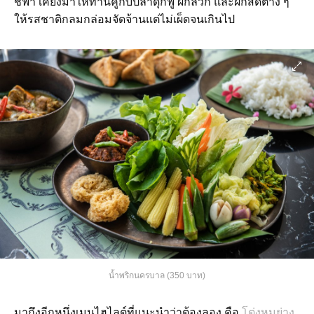
ชี้ฟ้า เคียงมาให้ทานคู่กับปลาดุกฟู ผักลวก และผักสดต่าง ๆ
ให้รสชาติกลมกล่อมจัดจ้านแต่ไม่เผ็ดจนเกินไป
น้ำพริกนครบาล (350 บาท)
มาถึงอีกหนึ่งเมนูไฮไลต์ที่แนะนำว่าต้องลอง คือ
โต่งหมูย่าง