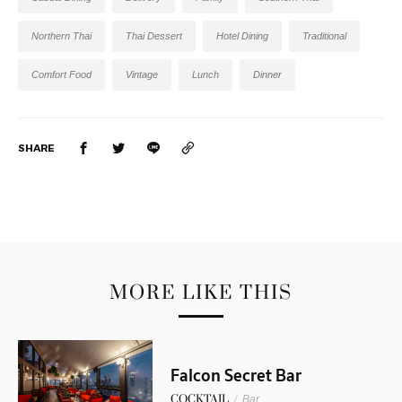
Northern Thai
Thai Dessert
Hotel Dining
Traditional
Comfort Food
Vintage
Lunch
Dinner
SHARE
MORE LIKE THIS
Falcon Secret Bar
COCKTAIL
/
Bar