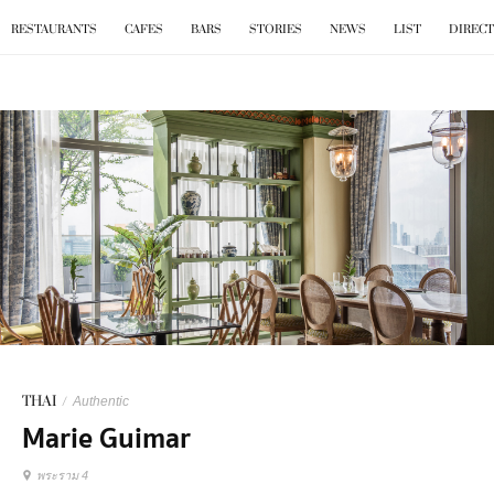
BKK
.
EAT
RESTAURANTS
CAFES
BARS
STORIES
NEWS
LIST
DIREC
THAI
/
Authentic
Marie Guimar
พระราม 4