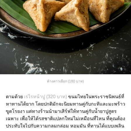
ค้างคาวเผือก (180 บาท)
ตามด้วย
เรไรหน้าปู (320 บาท)
ขนมไทยในพระราชนิพนธ์ที่
หาทานได้ยาก โดยปกติมักจะนิยมทานคู่กับกะทิและมะพร้าว
ขูดโรยงา แต่ทางร้านนำมาเสิร์ฟให้ทานคู่กับน้ำยาปูสูตร
เฉพาะ เพื่อให้ได้รสชาติแปลกใหม่ไม่เหมือนที่ไหน ที่คุณต้อง
ประทับใจไปกับความกลมกล่อม หอมมัน ที่ทานได้แบบเพลิน