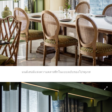
มนต์เสน่ห์แห่งความคลาสสิกในแบบฉบับของโปรตุเกส