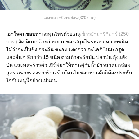
แกงระแวงซี่โครงอ่อน (320 บาท)
เอาใจคนชอบทานสมุนไพรด้วยเมนู
ข้าวยำมารีกีมาร์ (250
บาท)
จัดเต็มมาด้วยส่วนผสมของสมุนไพรหลากหลายชนิด
ไม่ว่าจะเป็นขิง กระถิน ชะอม แตงกวา ตะไคร้ ใบมะกรูด
และอื่น ๆ อีกกว่า 15 ชนิด ตามด้วยพริกป่น ปลาป่น กุ้งแห้ง
ป่น และมะพร้าวคั่ว เสิร์ฟมาให้ทานคู่กับน้ำยำรสกลมกล่อม
สูตรเฉพาะของทางร้าน ที่แม้คนไม่ชอบทานผักก็ต้องประทับ
ใจกับเมนูนี้อย่างแน่นอน