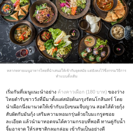
หลากหลายเมนูอาหารไทยที่นำเสนอให้เข้ากับยุคสมัย แต่ยังคงไว้ซึ่งกรรมวิธีการ
ทำแบบดั้งเดิม
เริ่มกันที่เมนูแนะนำอย่าง
ค้างคาวเผือก (180 บาท)
ของว่าง
ไทยตำรับชาววังที่มีมาตั้งแต่สมัยต้นกรุงรัตนโกสินทร์ โดย
นำเผือกนึ่งมานวดให้เข้ากับแป้งขนมจีบญวน สอดไส้ด้วยกุ้ง
สับผัดกับมันกุ้ง เสริมความหอมกรุ่นด้วยใบมะกรูดซอย
ละเอียด แล้วนำมาทอดจนได้ความกรอบที่พอดี ทานคู่กับน้ำ
จิ้มอาจาด ให้รสชาติกลมกล่อม เข้ากันเป็นอย่างดี