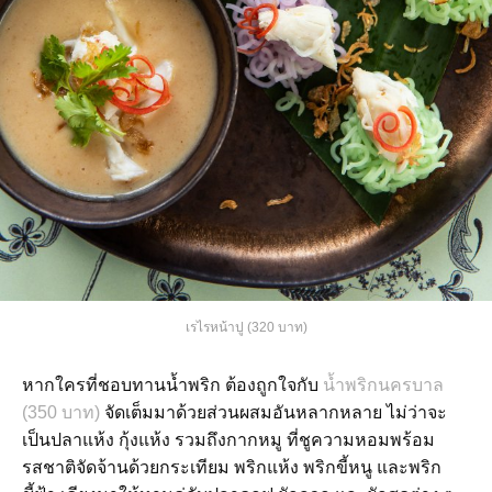
เรไรหน้าปู (320 บาท)
หากใครที่ชอบทานน้ำพริก ต้องถูกใจกับ
น้ำพริกนครบาล
(350 บาท)
จัดเต็มมาด้วยส่วนผสมอันหลากหลาย ไม่ว่าจะ
เป็นปลาแห้ง กุ้งแห้ง รวมถึงกากหมู ที่ชูความหอมพร้อม
รสชาติจัดจ้านด้วยกระเทียม พริกแห้ง พริกขี้หนู และพริก