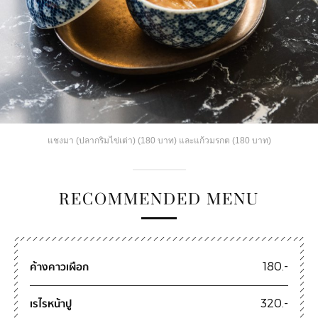
แชงมา (ปลากริมไข่เต่า) (180 บาท) และแก้วมรกต (180 บาท)
RECOMMENDED MENU
ค้างคาวเผือก
180.-
เรไรหน้าปู
320.-