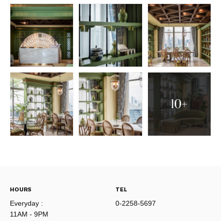
10+
HOURS
TEL
Everyday :
0-2258-5697
11AM - 9PM