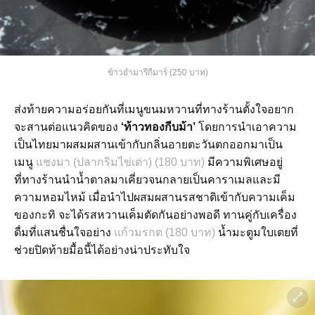
ข้าวยำมารีกีมาร์ (250 บาท)
ส่งท้ายความอร่อยกันที่เมนูขนมหวานที่ทางร้านตั้งใจอยาก
จะสานต่อแนวคิดของ
‘ท้าวทองกีบม้า’
โดยการนำเอาความ
เป็นไทยมาผสมผสานเข้ากับกลิ่นอายตะวันตกออกมาเป็น
เมนู
แชงมา (ปลากริมไข่เต่า) (180 บาท)
มีความพิเศษอยู่
ที่ทางร้านนำน้ำตาลมาเคี่ยวจนกลายเป็นคาราเมลและมี
ความหอมไหม้ เมื่อนำไปผสมผสานรสชาติเข้ากับความเค็ม
ของกะทิ จะได้รสหวานเค็มตัดกันอย่างพอดี ทานคู่กับเครื่อง
ดื่มที่แสนชื่นใจอย่าง
แก้วมรกต (180 บาท)
น้ำมะตูมใบเตยที่
ช่วยปิดท้ายมื้อนี้ได้อย่างน่าประทับใจ