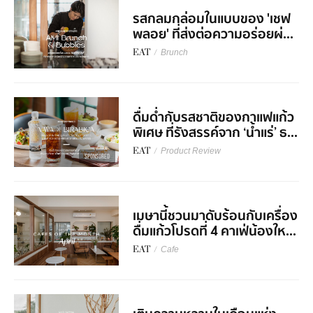
รสกลมกล่อมในแบบของ 'เชฟ
พลอย' ที่ส่งต่อความอร่อยผ่...
EAT
/
Brunch
ดื่มด่ำกับรสชาติของกาแฟแก้ว
พิเศษ ที่รังสรรค์จาก ‘น้ำแร่’ ธ...
EAT
/
Product Review
SPONSORED
เมษานี้ชวนมาดับร้อนกับเครื่อง
ดื่มแก้วโปรดที่ 4 คาเฟ่น้องให...
EAT
/
Cafe