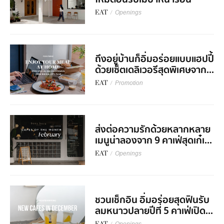
EAT
/
Openings
ถึงอยู่บ้านก็อิ่มอร่อยแบบแฮปปี้
ด้วยเซ็ตเดลิเวอรีสุดพิเศษจาก...
EAT
/
Promotion
ส่งต่อความรักด้วยหลากหลาย
เมนูน่าลองจาก 9 คาเฟ่สุดเก๋เ...
EAT
/
Openings
ชวนเช็กอิน อิ่มอร่อยสุดฟินรับ
ลมหนาวปลายปีที่ 5 คาเฟ่เปิด...