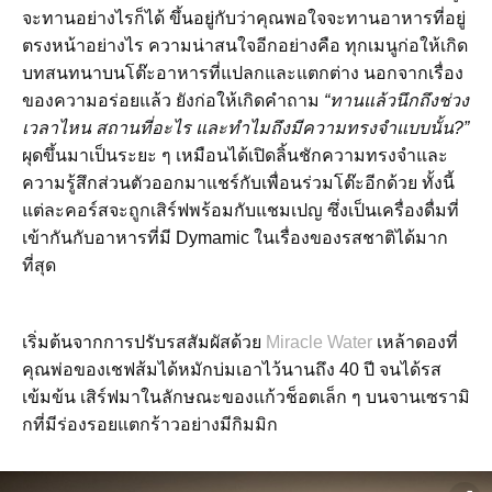
จะทานอย่างไรก็ได้ ขึ้นอยู่กับว่าคุณพอใจจะทานอาหารที่อยู่
ตรงหน้าอย่างไร ความน่าสนใจอีกอย่างคือ ทุกเมนูก่อให้เกิด
บทสนทนาบนโต๊ะอาหารที่แปลกและแตกต่าง นอกจากเรื่อง
ของความอร่อยแล้ว ยังก่อให้เกิดคำถาม
“ทานแล้วนึกถึงช่วง
เวลาไหน สถานที่อะไร และทำไมถึงมีความทรงจำแบบนั้น?”
ผุดขึ้นมาเป็นระยะ ๆ เหมือนได้เปิดลิ้นชักความทรงจำและ
ความรู้สึกส่วนตัวออกมาแชร์กับเพื่อนร่วมโต๊ะอีกด้วย ทั้งนี้
แต่ละคอร์สจะถูกเสิร์ฟพร้อมกับแชมเปญ ซึ่งเป็นเครื่องดื่มที่
เข้ากันกับอาหารที่มี Dymamic ในเรื่องของรสชาติได้มาก
ที่สุด
เริ่มต้นจากการปรับรสสัมผัสด้วย
Miracle Water
เหล้าดองที่
คุณพ่อของเชฟส้มได้หมักบ่มเอาไว้นานถึง 40 ปี จนได้รส
เข้มข้น เสิร์ฟมาในลักษณะของแก้วช็อตเล็ก ๆ บนจานเซรามิ
กที่มีร่องรอยแตกร้าวอย่างมีกิมมิก