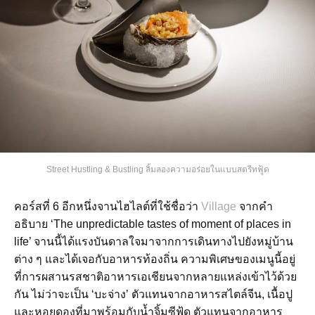
Street Hustling & Bustling ลิ้มลองความอร่อยในแบบสตรีทฟู้ด
คอร์สที่ 6 อีกหนึ่งจานไฮไลต์ที่ใช้ชื่อว่า
Village
จากคำ
อธิบาย ‘The unpredictable tastes of moment of places in
life’ จานนี้ได้แรงบันดาลใจมาจากการเดินทางไปยังหมู่บ้าน
ต่าง ๆ และได้เจอกับอาหารท้องถิ่น ความพิเศษของเมนูนี้อยู่
ที่การผสานรสชาติอาหารเอเชียนจากหลายแหล่งเข้าไว้ด้วย
กัน ไม่ว่าจะเป็น ‘บะจ่าง’ ตัวแทนจากอาหารสไตล์จีน, เนื้อปู
และหอยดองที่มาพร้อมกับน้ำจิ้มซีฟู้ด ตัวแทนจากอาหาร