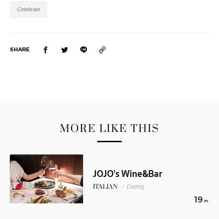
Celebrate
SHARE
MORE LIKE THIS
JOJO's Wine&Bar
ITALIAN
/
Dating
19
m.