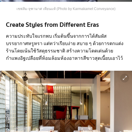
เชฟส้ม-จุฑามาศ เทียนแท้ (Photo by Karmakamet Conveyance)
Create Styles from Different Eras
ความประทับใจแรกพบ เริ่มต้นขึ้นจากการได้สัมผัส
บรรยากาศหรูหรา แต่ทว่าเรียบง่าย สบาย ๆ ด้วยการตกแต่ง
ร้านโดยเน้นใช้วัสดุธรรมชาติ สร้างความโดดเด่นด้วย
กำแพงอิฐเปลือยที่ห้อมล้อมห้องอาหารสีขาวสุดเนี้ยบเอาไว้