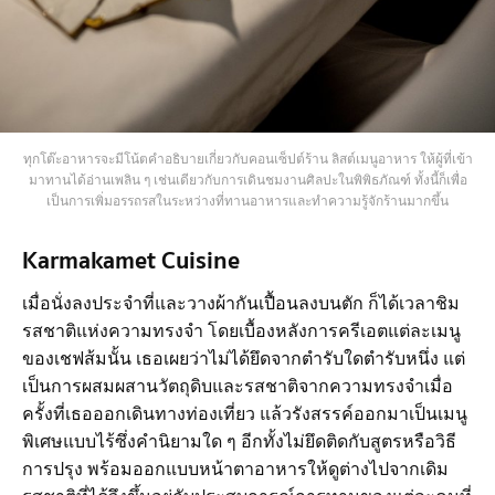
ทุกโต๊ะอาหารจะมีโน้ตคำอธิบายเกี่ยวกับคอนเซ็ปต์ร้าน ลิสต์เมนูอาหาร ให้ผู้ที่เข้า
มาทานได้อ่านเพลิน ๆ เช่นเดียวกับการเดินชมงานศิลปะในพิพิธภัณฑ์ ทั้งนี้ก็เพื่อ
เป็นการเพิ่มอรรถรสในระหว่างที่ทานอาหารและทำความรู้จักร้านมากขึ้น
Karmakamet Cuisine
เมื่อนั่งลงประจำที่และวางผ้ากันเปื้อนลงบนตัก ก็ได้เวลาชิม
รสชาติแห่งความทรงจำ โดยเบื้องหลังการครีเอตแต่ละเมนู
ของเชฟส้มนั้น เธอเผยว่าไม่ได้ยึดจากตำรับใดตำรับหนึ่ง แต่
เป็นการผสมผสานวัตถุดิบและรสชาติจากความทรงจำเมื่อ
ครั้งที่เธอออกเดินทางท่องเที่ยว แล้วรังสรรค์ออกมาเป็นเมนู
พิเศษแบบไร้ซึ่งคำนิยามใด ๆ อีกทั้งไม่ยึดติดกับสูตรหรือวิธี
การปรุง พร้อมออกแบบหน้าตาอาหารให้ดูต่างไปจากเดิม