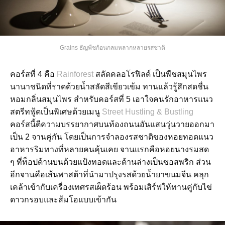
Grains ธัญพืชก้อนกลมหลากหลายรสชาติ
คอร์สที่ 4 คือ
Rainforest
สลัดคลอโรฟิลด์ เป็นพืชสมุนไพร
นานาชนิดที่ราดด้วยน้ำสลัดสีเขียวเข้ม ทานแล้วรู้สึกสดชื่น
หอมกลิ่นสมุนไพร สำหรับคอร์สที่ 5 เอาใจคนรักอาหารแนว
สตรีทฟู้ดเป็นพิเศษด้วยเมนู
Street Hustling & Bustling
คอร์สนี้ตีความบรรยากาศบนท้องถนนอันแสนวุ่นวายออกมา
เป็น 2 จานคู่กัน โดยเป็นการจำลองรสชาติของหอยทอดแนว
อาหารริมทางที่หลายคนคุ้นเคย จานแรกคือหอยนางรมสด
ๆ ที่ท็อปด้านบนด้วยแป้งทอดและด้านล่างเป็นซอสพริก ส่วน
อีกจานคือเส้นพาสต้าที่นำมาปรุงรสด้วยน้ำยาขนมจีน คลุก
เคล้าเข้ากับเครื่องเทศรสเผ็ดร้อน พร้อมเสิร์ฟให้ทานคู่กับไข่
ดาวกรอบและส้มโอแบบเข้ากัน