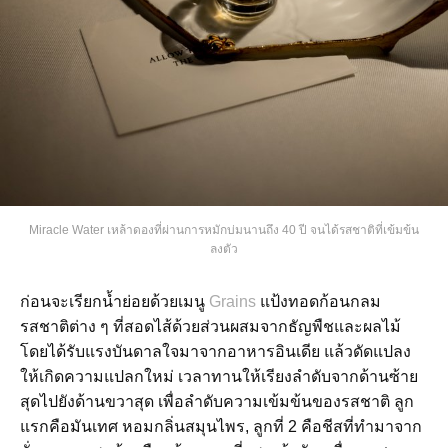
Miracle Water เหล้าดองที่ผ่านการหมักบ่มนานถึง 40 ปี จนได้รสชาติที่เข้มข้น
ลงตัว
ก่อนจะเรียกน้ำย่อยด้วยเมนู
Grains
แป้งทอดก้อนกลม
รสชาติต่าง ๆ ที่สอดไส้ด้วยส่วนผสมจากธัญพืชและผลไม้
โดยได้รับแรงบันดาลใจมาจากอาหารอินเดีย แล้วดัดแปลง
ให้เกิดความแปลกใหม่ เวลาทานให้เรียงลำดับจากด้านซ้าย
สุดไปยังด้านขวาสุด เพื่อลำดับความเข้มข้นของรสชาติ ลูก
แรกคือมันเทศ หอมกลิ่นสมุนไพร, ลูกที่ 2 คือชีสที่ทำมาจาก