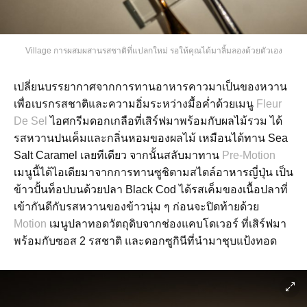
Village การผสมผสานรสชาติที่แปลกใหม่ รอให้คุณได้มาลิ้มลองด้วยตัวเอง
เปลี่ยนบรรยากาศจากการทานอาหารคาวมาเป็นของหวาน
เพื่อเบรกรสชาติและความอิ่มระหว่างมื้อค่ำด้วยเมนู
Fleur
De Sel
ไอศกรีมดอกเกลือที่เสิร์ฟมาพร้อมกับผลไม้รวม ได้
รสหวานปนเค็มและกลิ่นหอมของผลไม้ เหมือนได้ทาน Sea
Salt Caramel เลยทีเดียว จากนั้นสลับมาทาน
Pre-Motion
เมนูนี้ได้ไอเดียมาจากการทานซูชิตามสไตล์อาหารญี่ปุ่น เป็น
ข้าวปั้นท็อปบนด้วยปลา Black Cod ได้รสเค็มของเนื้อปลาที่
เข้ากันดีกับรสหวานของข้าวนุ่ม ๆ ก่อนจะปิดท้ายด้วย
Motion
เมนูปลาทอดวัตถุดิบจากช่องแคบโดเวอร์ ที่เสิร์ฟมา
พร้อมกับซอส 2 รสชาติ และดอกซูกินีที่นำมาชุบแป้งทอด