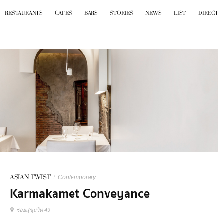
BKK
.
EAT
RESTAURANTS
CAFES
BARS
STORIES
NEWS
LIST
DIREC
ASIAN TWIST
/
Contemporary
Karmakamet Conveyance
ซอยสุขุมวิท 49