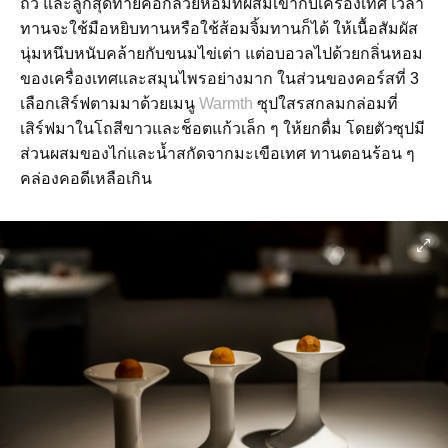
ถั่ว และลูกสุดท้ายคือกล้วยหอมที่ผสมเข้ากับเครื่องเทศ เวลา
ทานจะใช้มือหยิบทานหรือใช้ส้อมจิ้มทานก็ได้ ให้เนื้อสัมผัส
นุ่มหนึบหนับคล้ายกับขนมไข่เต่า แต่อบอวลไปด้วยกลิ่นหอม
ของเครื่องเทศและสมุนไพรอย่างมาก ในส่วนของคอร์สที่ 3
เลือกเสิร์ฟตามมาด้วยเมนู
Warmth
ซุปใสรสกลมกล่อมที่
เสิร์ฟมาในโถสีขาวและช็อตแก้วเล็ก ๆ ให้ยกดื่ม โดยตัวซุปมี
ส่วนผสมของไก่และน้ำสกัดจากมะเขือเทศ ทานตอนร้อน ๆ
คล่องคอดีเหลือเกิน