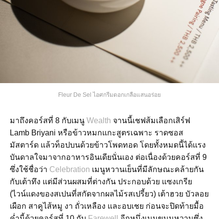
Fleur De Sel ไอศกรีมดอกเกลือแสนอร่อย
มาถึงคอร์สที่ 8 กับเมนู
Wealth
จานนี้เชฟส้มเลือกเสิร์ฟ
Lamb Briyani หรือข้าวหมกแกะสูตรเฉพาะ ราดซอส
มัสตาร์ด แล้วท็อปบนด้วยข้าวโพดทอด โดยทั้งหมดนี้ได้แรง
บันดาลใจมาจากอาหารอินเดียนั่นเอง ต่อเนื่องด้วยคอร์สที่ 9
ซึ่งใช้ชื่อว่า
Celebration
เมนูหวานเย็นที่มีลักษณะคล้ายกัน
กับเต้าทึง แต่มีส่วนผสมที่ต่างกัน ประกอบด้วย แซงเกรีย
(ไวน์แดงของสเปนที่สกัดจากผลไม้รสเปรี้ยว) เต้าฮวย บัวลอย
เผือก สาคูไส้หมู งา ถั่วเหลือง และอบเชย ก่อนจะปิดท้ายมื้อ
ค่ำนี้ด้วยคอร์สที่ 10 กับ
Farewell
อีกหนึ่งเมนูขนมหวานซึ่ง