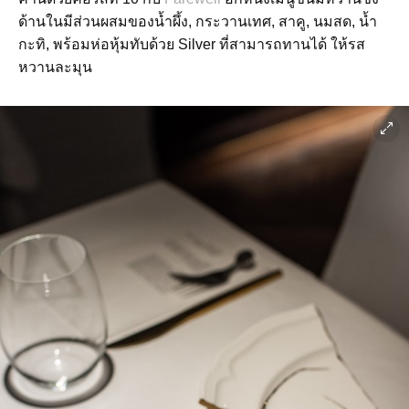
ด้านในมีส่วนผสมของน้ำผึ้ง, กระวานเทศ, สาคู, นมสด, น้ำ
กะทิ, พร้อมห่อหุ้มทับด้วย Silver ที่สามารถทานได้ ให้รส
หวานละมุน