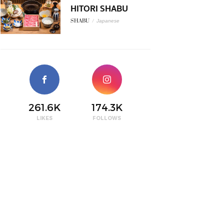
HITORI SHABU
SHABU
/
Japanese
261.6K
174.3K
LIKES
FOLLOWS