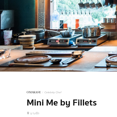
OMAKASE
/
Celebrity Chef
Mini Me by Fillets
บางรัก