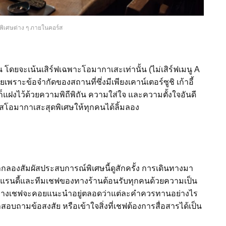
ูพิเศษต่าง ๆ ภายในคอร์ส
โดยจะเน้นเสิร์ฟเฉพาะโอมากาเสะเท่านั้น (ไม่เสิร์ฟเมนู A
วยเพราะข้อจำกัดของสถานที่ซึ่งมีเพียงเคาน์เตอร์ซูชิ เก้าอี้
็แฝงไว้ด้วยความพิถีพิถัน ความใส่ใจ และความตั้งใจอันดี
สโอมากาเสะสุดพิเศษให้ทุกคนได้ลิ้มลอง
ลองสัมผัสประสบการณ์พิเศษนี้ดูสักครั้ง การเดินทางมา
เชฟแรนดี้และทีมเชฟของทางร้านต้อนรับทุกคนด้วยความเป็น
่ทานทางเชฟจะคอยแนะนำอยู่ตลอดว่าแต่ละคำควรทานอย่างไร
บถามข้อสงสัย หรือเข้าใจสิ่งที่เชฟต้องการสื่อสารได้เป็น