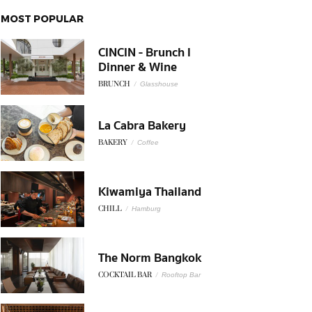
MOST POPULAR
CINCIN - Brunch l
Dinner & Wine
BRUNCH
/
Glasshouse
La Cabra Bakery
BAKERY
/
Coffee
Kiwamiya Thailand
CHILL
/
Hamburg
The Norm Bangkok
COCKTAIL BAR
/
Rooftop Bar