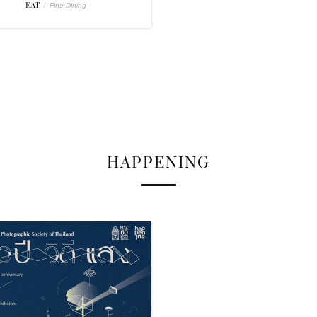
EAT
/
Fine Dining
HAPPENING