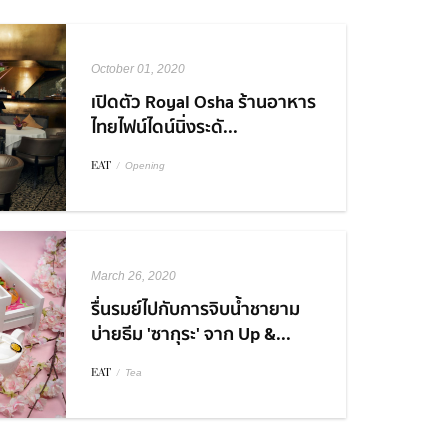
October 01, 2020
เปิดตัว Royal Osha ร้านอาหาร
ไทยไฟน์ไดน์นิ่งระดั...
EAT
/
Opening
March 26, 2020
รื่นรมย์ไปกับการจิบน้ำชายาม
บ่ายธีม 'ซากุระ' จาก Up &...
EAT
/
Tea