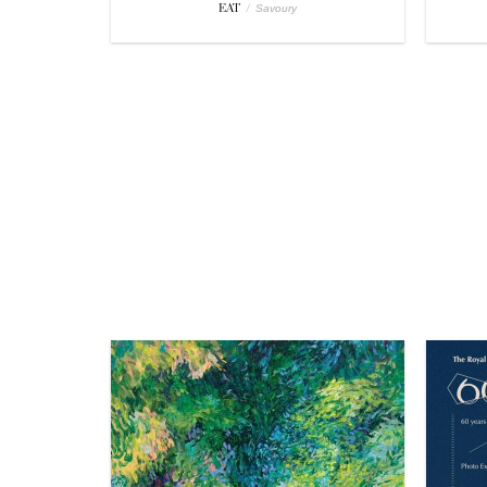
EAT
/
Savoury