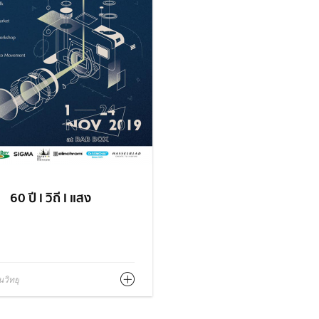
60 ปี l วิถี l แสง
วิทยุ