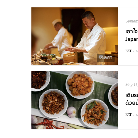
Septem
เอาใจ
Japan
EAT
/
C
SPONSORED
May 11
เติมร
ด้วยน
EAT
/
S