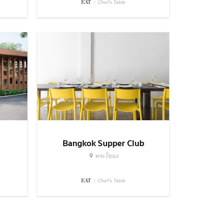
EAT
/
Chef's Table
Bangkok Supper Club
พระโขนง
EAT
/
Chef's Table