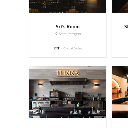
Sri’s Room
S
Siam Paragon
EAT
/
Casual Dining