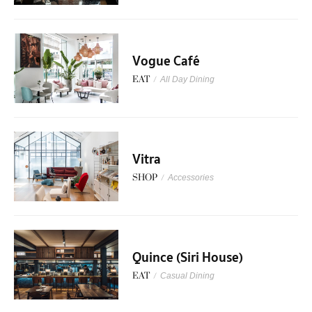
Vogue Café
EAT
/
All Day Dining
Vitra
SHOP
/
Accessories
Quince (Siri House)
EAT
/
Casual Dining