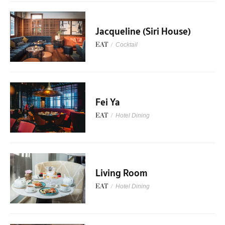
Jacqueline (Siri House)
EAT
/
Cocktail
Fei Ya
EAT
/
Hotel Dining
Living Room
EAT
/
Hotel Dining