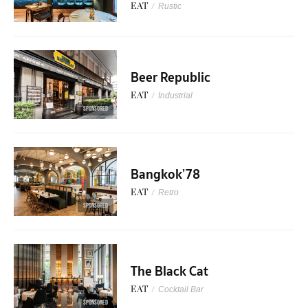
EAT
/
Rustic
Beer Republic
EAT
/
Industrial
SPONSORED
Bangkok’78
EAT
/
Retro
SPONSORED
The Black Cat
EAT
/
Cocktail Bar
SPONSORED