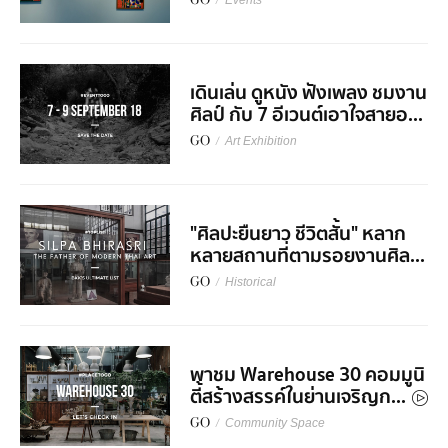
GO
/
Events
เดินเล่น ดูหนัง ฟังเพลง ชมงาน
ศิลป์ กับ 7 อีเวนต์เอาใจสายอ...
GO
/
Art Exhibition
"ศิลปะยืนยาว ชีวิตสั้น" หลาก
หลายสถานที่ตามรอยงานศิล...
GO
/
Historical
พาชม Warehouse 30 คอมมูนิ
ตี้สร้างสรรค์ในย่านเจริญก...
GO
/
Community Space