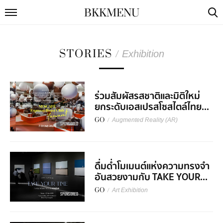
BKKMENU
STORIES
/
Exhibition
ร่วมสัมผัสรสชาติและมิติใหม่
ยกระดับเอสเปรสโซสไตล์ไทย...
GO
/
Augmented Reality (AR)
SPONSORED
ดื่มด่ำโมเมนต์แห่งความทรงจำ
อันสวยงามกับ TAKE YOUR...
GO
/
Art Exhibition
SPONSORED