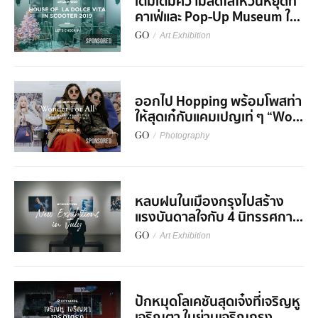
เติมเต็มความสดใสให้วันหยุดที่
คาเฟ่และ Pop-Up Museum ใ...
GO
/
Art Exhibition
SPONSORED
ออกไป Hopping พร้อมโพสท่า
ให้สุดเก๋กับแคมเปญเท่ ๆ “Wo...
GO
/
Photography
SPONSORED
หลบฝนในเมืองกรุงไปสร้าง
แรงบันดาลใจกับ 4 นิทรรศกา...
GO
/
Art Exhibition
ปักหมุดโลเคชันสุดเจ๋งที่เจริญหู
เจริญตา ในย่านเจริญกรุง