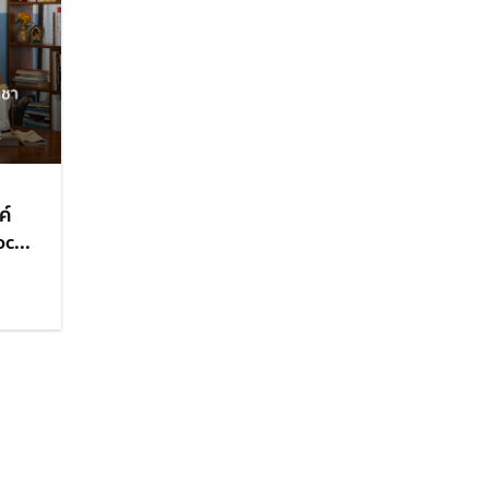
ค์
c...