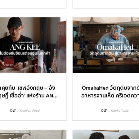
ดคุยกับ ‘เชฟอังกฤษ – อัง
OmakaHed วัตถุดิบจากดิ
ษฏิ์ เชื้ออ่ำ’ แห่งร้าน AN...
อาหารจานเห็ด ครีเอตควา
EAT
/
EAT
/
Comfort Food
Chef's Table