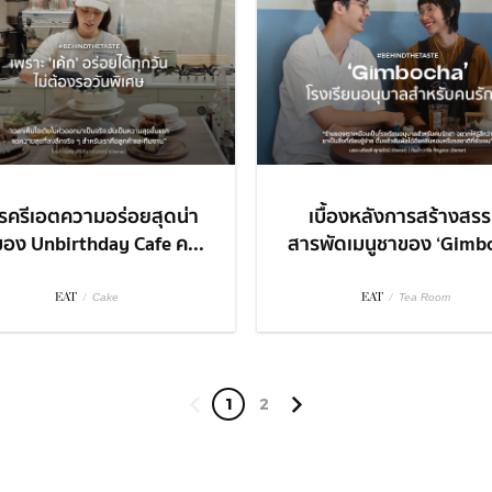
รครีเอตความอร่อยสุดน่า
เบื้องหลังการสร้างสรร
ของ Unbirthday Cafe ค...
สารพัดเมนูชาของ ‘Gimbo
EAT
/
EAT
/
Cake
Tea Room
1
2