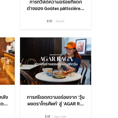
การทวิสต์ความอร่อยที่แตก
ต่างของ Goûtes pâtissière...
EAT
/
French
งหลัง
การครีเอตความอร่อยจาก ‘วุ้น
ต...
ผงตราโทรศัพท์’ สู่ ‘AGAR R...
EAT
/
Agar Cafe