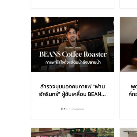
สำรวจมุมมองคนกาแฟ "ฟาน
พู
อัครินทร์" ผู้ขับเคลื่อน BEAN...
ศ์กฤ
EAT
/
Interview