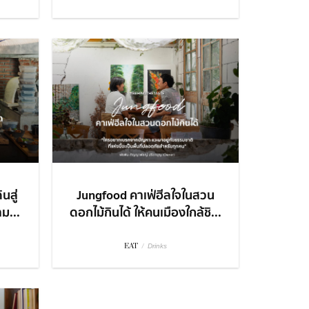
นสู่
Jungfood คาเฟ่ฮีลใจในสวน
ม...
ดอกไม้กินได้ ให้คนเมืองใกล้ชิ...
EAT
/
Drinks