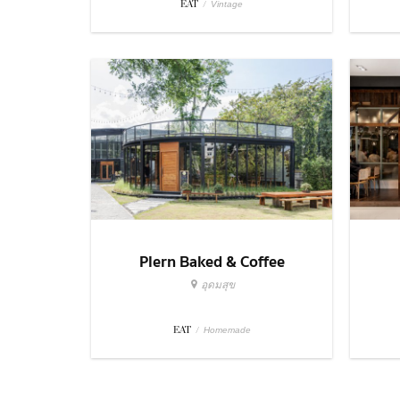
EAT
/
Vintage
Plern Baked & Coffee
อุดมสุข
EAT
/
Homemade