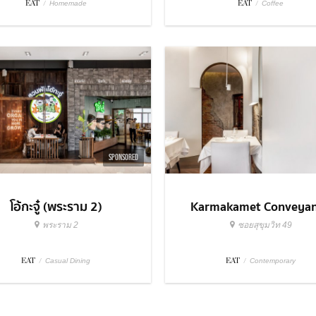
EAT
/
EAT
/
Homemade
Coffee
SPONSORED
โอ้กะจู๋ (พระราม 2)
Karmakamet Conveya
พระราม 2
ซอยสุขุมวิท 49
EAT
/
EAT
/
Casual Dining
Contemporary