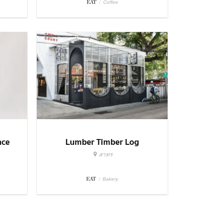
EAT
/
Coffee
nce
Lumber Timber Log
สาทร
EAT
/
Bakery