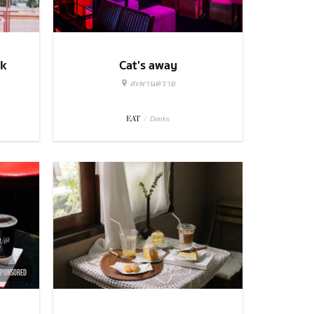
ok
Cat's away
สะพานควาย
EAT
/
Drinks
SPONSORED