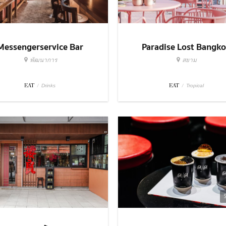
Messengerservice Bar
Paradise Lost Bangk
พัฒนาการ
สยาม
EAT
/
EAT
/
Drinks
Tropical